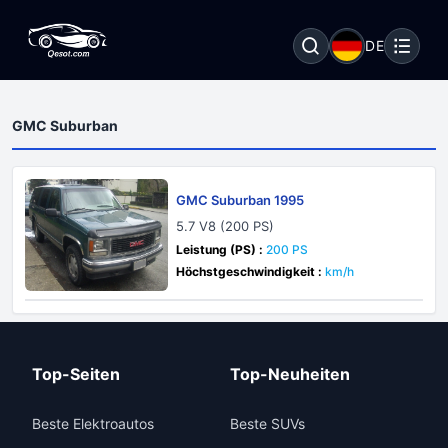
DE
GMC Suburban
GMC Suburban 1995
5.7 V8 (200 PS)
Leistung (PS) :
200 PS
Höchstgeschwindigkeit :
km/h
Top-Seiten
Top-Neuheiten
Beste Elektroautos
Beste SUVs