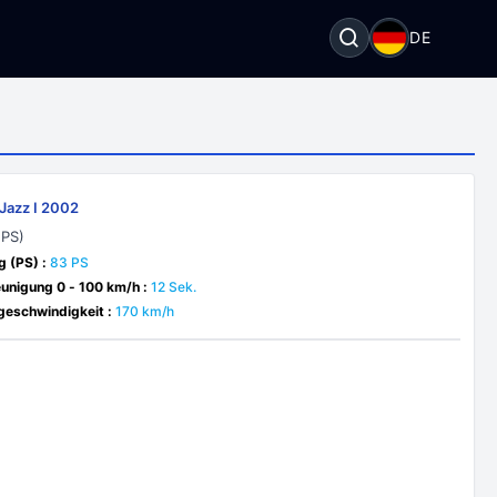
DE
Jazz I 2002
 PS)
g (PS) :
83 PS
unigung 0 - 100 km/h :
12 Sek.
eschwindigkeit :
170 km/h