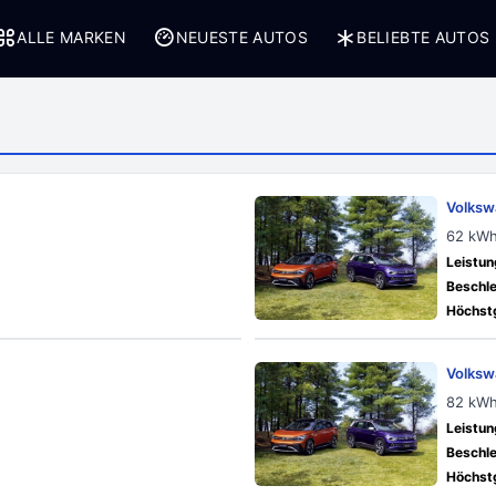
ALLE MARKEN
NEUESTE AUTOS
BELIEBTE AUTOS
Volksw
62 kWh
Leistun
Beschle
Höchstg
Volksw
82 kWh
Leistun
Beschle
Höchstg