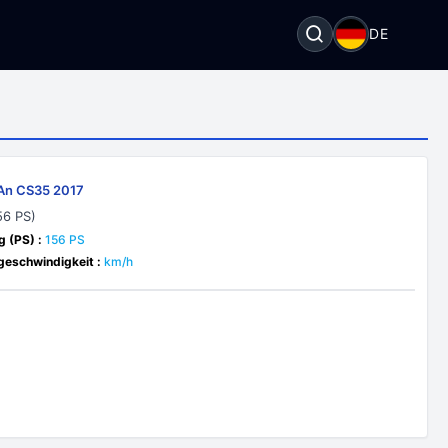
DE
An CS35 2017
56 PS)
g (PS) :
156 PS
eschwindigkeit :
km/h