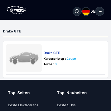
DE
Drako GTE
Drako GTE
Karosserietyp :
Coupe
Autos :
0
Top-Seiten
Top-Neuheiten
Beste Elektroautos
Beste SUVs