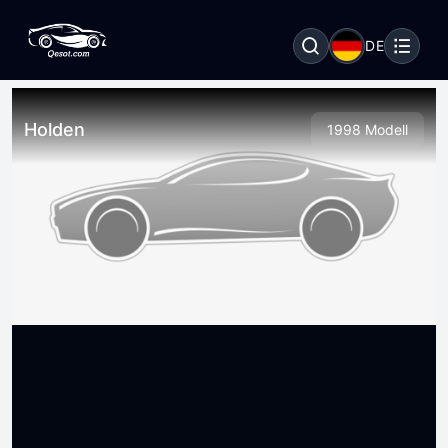
DE
Holden
1998 Modell