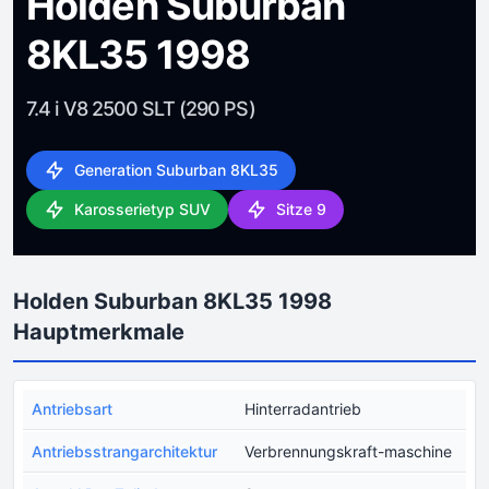
Holden Suburban
8KL35 1998
7.4 i V8 2500 SLT (290 PS)
Generation Suburban 8KL35
Karosserietyp SUV
Sitze 9
Holden Suburban 8KL35 1998
Hauptmerkmale
Antriebsart
Hinterradantrieb
Antriebsstrangarchitektur
Verbrennungskraft-maschine