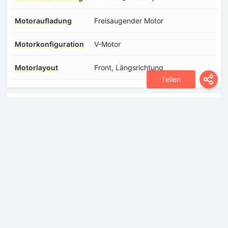
Motoraufladung
Freisaugender Motor
Motorkonfiguration
V-Motor
Motorlayout
Front, Längsrichtung
Teilen
Antriebsstrang
Antriebsart
Hinterradantrieb
Anzahl der Gänge und
4 Gänge, Automatikgetriebe
Art des Getriebes
Bremsen hinten
Trommelbremse
Bremsen vorne
belüftete Scheiben