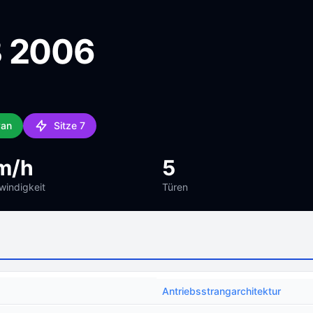
B 2006
van
Sitze 7
m/h
5
indigkeit
Türen
Antriebsstrangarchitektur