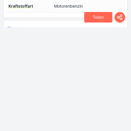
Kraftstoffart
Motorenbenzin
Teilen
Abmessungen
Breite inkl.
1971 mm
Außenspiegeln
Breite inkl.
1960 mm
Außenspiegeln
gefaltet
Höhe
1131 mm
Luftwiderstandsbeiwert
0.39
(Cw)
Länge
4666 mm