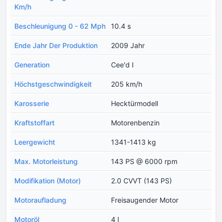
Km/h
Beschleunigung 0 - 62 Mph
10.4 s
Ende Jahr Der Produktion
2009 Jahr
Generation
Cee'd I
Höchstgeschwindigkeit
205 km/h
Karosserie
Hecktürmodell
Kraftstoffart
Motorenbenzin
Leergewicht
1341-1413 kg
Max. Motorleistung
143 PS @ 6000 rpm
Modifikation (Motor)
2.0 CVVT (143 PS)
Motoraufladung
Freisaugender Motor
Motoröl
4 l