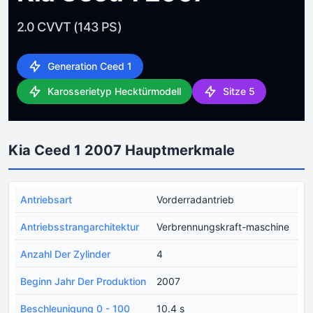
2.0 CVVT (143 PS)
Generation Ceed 1
Karosserietyp Hecktürmodell
Sitze 5
Kia Ceed 1 2007 Hauptmerkmale
Antriebsart
Vorderradantrieb
Antriebsstrangarchitektur
Verbrennungskraft-maschine
Anzahl Der Zylinder
4
Beginn Jahr Der Produktion
2007
Beschleunigung 0 - 100
10.4 s