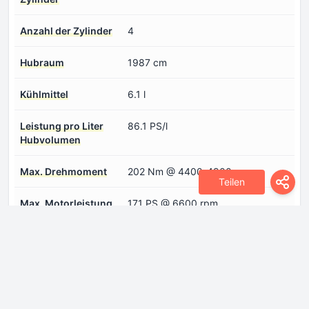
Anzahl der Zylinder
4
Hubraum
1987 cm
Kühlmittel
6.1 l
Leistung pro Liter
86.1 PS/l
Hubvolumen
Max. Drehmoment
202 Nm @ 4400-4900 rpm
Teilen
Max. Motorleistung
171 PS @ 6600 rpm
Motorkonfiguration
Reihenmotor
Motorlayout
Front, Quer
Motormodell/Motorcode
M20A-FXS