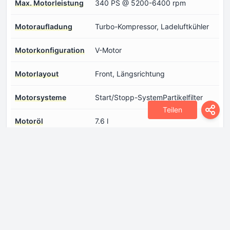
Max. Motorleistung
340 PS @ 5200-6400 rpm
Motoraufladung
Turbo-Kompressor, Ladeluftkühler
Motorkonfiguration
V-Motor
Motorlayout
Front, Längsrichtung
Motorsysteme
Start/Stopp-SystemPartikelfilter
Teilen
Motoröl
7.6 l
Ventilsteuerung
DOHC
Verdichtung
11.2
Abmessungen