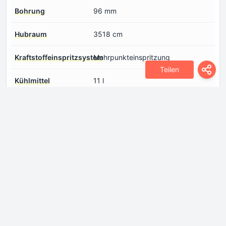
Bohrung
96 mm
Hubraum
3518 cm
Kraftstoffeinspritzsystem
Mehrpunkteinspritzung
Teilen
Kühlmittel
11 l
Leistung pro Liter
66.8 PS/l
Hubvolumen
Max. Drehmoment
315 Nm @ 4000 rpm
Max. Motorleistung
235 PS @ 6400 rpm
Maximale
6800 rpm
Motordrehzahl
Motoraufladung
Freisaugender Motor