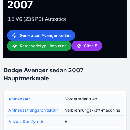
2007
3.5 V6 (235 PS) Autostick
Generation Avenger sedan
Karosserietyp Limousine
Sitze 5
Dodge Avenger sedan 2007
Hauptmerkmale
Antriebsart
Vorderradantrieb
Antriebsstrangarchitektur
Verbrennungskraft-maschine
Anzahl Der Zylinder
6