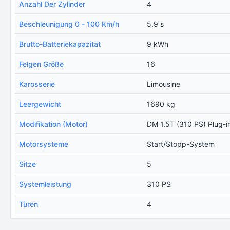
Anzahl Der Zylinder
4
Beschleunigung 0 - 100 Km/h
5.9 s
Brutto-Batteriekapazität
9 kWh
Felgen Größe
16
Karosserie
Limousine
Leergewicht
1690 kg
Modifikation (Motor)
DM 1.5T (310 PS) Plug-i
Motorsysteme
Start/Stopp-System
Sitze
5
Systemleistung
310 PS
Türen
4