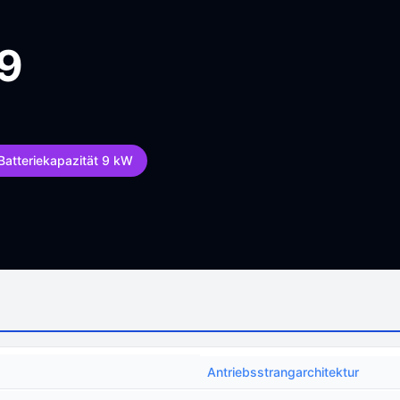
19
Batteriekapazität 9 kW
Antriebsstrangarchitektur