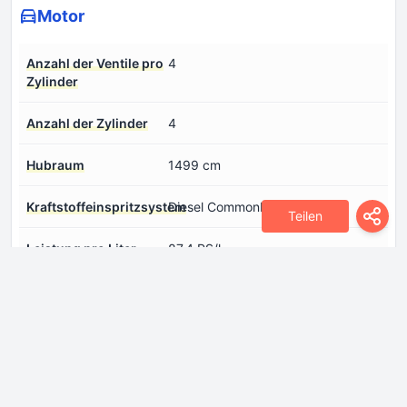
Motor
Anzahl der Ventile pro
4
Zylinder
Anzahl der Zylinder
4
Hubraum
1499 cm
Kraftstoffeinspritzsystem
Diesel CommonRail
Teilen
Leistung pro Liter
87.4 PS/l
Hubvolumen
Max. Drehmoment
300 Nm @ 1750 rpm
Max. Motorleistung
131 PS @ 3750 rpm
Motoraufladung
Turbo-Kompressor, Ladeluftkühler