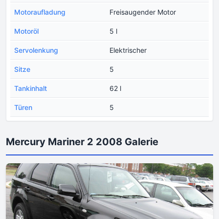
Motoraufladung
Freisaugender Motor
Motoröl
5 l
Servolenkung
Elektrischer
Sitze
5
Tankinhalt
62 l
Türen
5
Mercury Mariner 2 2008 Galerie