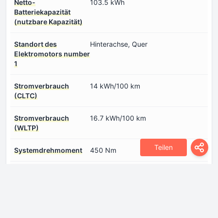
Netto-
103.5 kWh
Batteriekapazität
(nutzbare Kapazität)
Standort des
Hinterachse, Quer
Elektromotors number
1
Stromverbrauch
14 kWh/100 km
(CLTC)
Stromverbrauch
16.7 kWh/100 km
(WLTP)
Teilen
Systemdrehmoment
450 Nm
Systemleistung
344 PS
Typ Elektromotor
Synchron
number 1