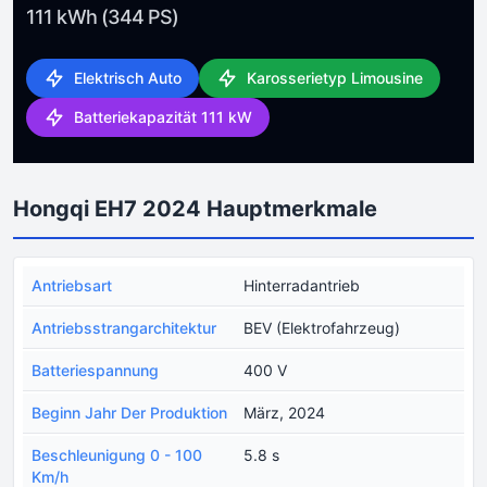
111 kWh (344 PS)
Elektrisch Auto
Karosserietyp Limousine
Batteriekapazität 111 kW
Hongqi EH7 2024 Hauptmerkmale
Antriebsart
Hinterradantrieb
Antriebsstrangarchitektur
BEV (Elektrofahrzeug)
Batteriespannung
400 V
Beginn Jahr Der Produktion
März, 2024
Beschleunigung 0 - 100
5.8 s
Km/h