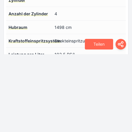
Zylinder
Anzahl der Zylinder
4
Hubraum
1498 cm
Kraftstoffeinspritzsystem
Direkteinspritzung
Teilen
Leistung pro Liter
103.5 PS/l
Hubvolumen
Max. Drehmoment
230 Nm @ 1750-4000 rpm
Max. Motorleistung
155 PS @ 5500 rpm
Motoraufladung
Turbo-Kompressor, Ladeluftkühler
Motorkonfiguration
Reihenmotor
Motorlayout
Front, Quer