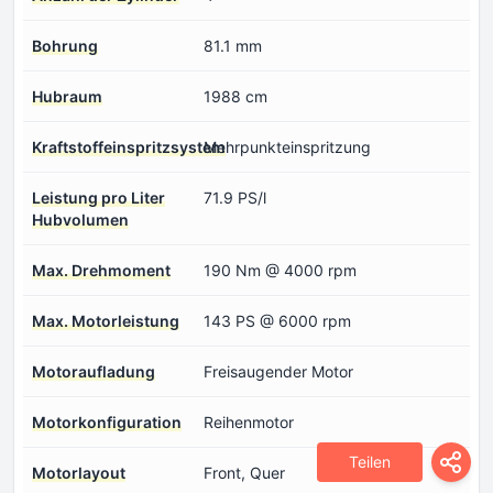
Bohrung
81.1 mm
Hubraum
1988 cm
Kraftstoffeinspritzsystem
Mehrpunkteinspritzung
Leistung pro Liter
71.9 PS/l
Hubvolumen
Max. Drehmoment
190 Nm @ 4000 rpm
Max. Motorleistung
143 PS @ 6000 rpm
Motoraufladung
Freisaugender Motor
Motorkonfiguration
Reihenmotor
Teilen
Motorlayout
Front, Quer