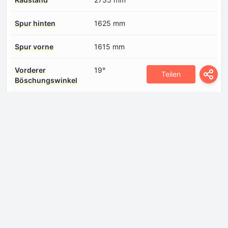
Spur hinten
1625 mm
Spur vorne
1615 mm
Vorderer
19°
Teilen
Böschungswinkel
Motor
Anzahl der Ventile pro
4
Zylinder
Anzahl der Zylinder
4
Bohrung
74.5 mm
Hubraum
1498 cm