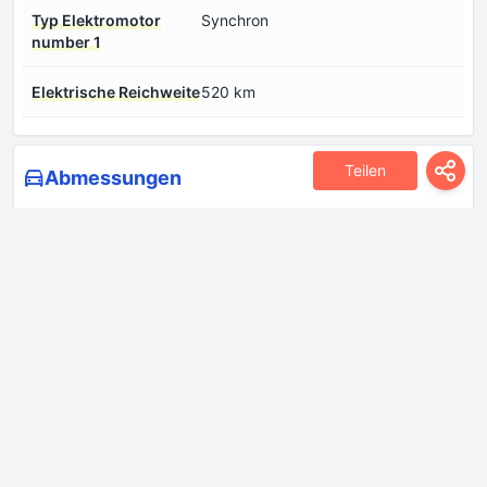
Typ Elektromotor
Synchron
number 1
Еlektrische Reichweite
520 km
Teilen
Abmessungen
Breite
1860 mm
Höhe
1630 mm
Kleinster
9.3 m
Wendekreisdurchmesser
Länge
4520 mm
Radstand
2720 mm