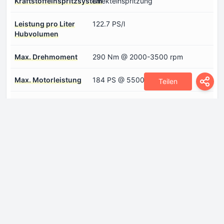
Kraftstoffeinspritzsystem
Direkteinspritzung
Leistung pro Liter
122.7 PS/l
Hubvolumen
Max. Drehmoment
290 Nm @ 2000-3500 rpm
Max. Motorleistung
184 PS @ 5500 rpm
Teilen
Motoraufladung
Turbo-Kompressor, Ladeluftkühler
Motorkonfiguration
Reihenmotor
Motorlayout
Front, Quer
Motormodell/Motorcode
SQRG4J15
Antriebsstrang