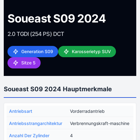
Soueast S09 2024
2.0 TGDI (254 PS) DCT
Generation S09
Karosserietyp SUV
Sitze 5
Soueast S09 2024 Hauptmerkmale
Antriebsart
Vorderradantrieb
Antriebsstrangarchitektur
Verbrennungskraft-maschine
Anzahl Der Zylinder
4