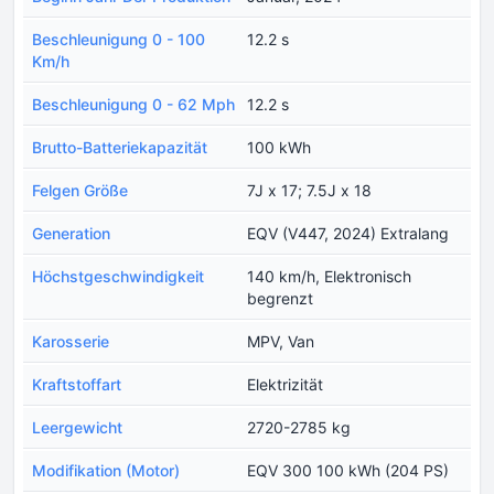
Beschleunigung 0 - 100
12.2 s
Km/h
Beschleunigung 0 - 62 Mph
12.2 s
Brutto-Batteriekapazität
100 kWh
Felgen Größe
7J x 17; 7.5J x 18
Generation
EQV (V447, 2024) Extralang
Höchstgeschwindigkeit
140 km/h, Elektronisch
begrenzt
Karosserie
MPV, Van
Kraftstoffart
Elektrizität
Leergewicht
2720-2785 kg
Modifikation (Motor)
EQV 300 100 kWh (204 PS)