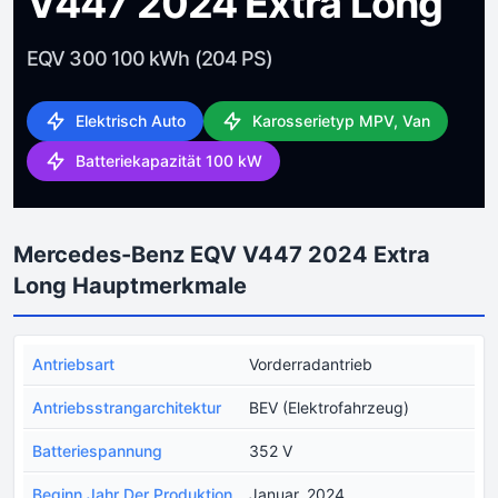
V447 2024 Extra Long
EQV 300 100 kWh (204 PS)
Elektrisch Auto
Karosserietyp MPV, Van
Batteriekapazität 100 kW
Mercedes-Benz EQV V447 2024 Extra
Long Hauptmerkmale
Antriebsart
Vorderradantrieb
Antriebsstrangarchitektur
BEV (Elektrofahrzeug)
Batteriespannung
352 V
Beginn Jahr Der Produktion
Januar, 2024