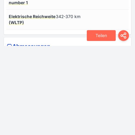
number 1
Еlektrische Reichweite
342-370 km
(WLTP)
Teilen
Abmessungen
Breite
1928 mm
Breite inkl.
2244 mm
Außenspiegeln
Frontüberhang
895 mm
Hecküberhang
1045 mm
Höhe
1901 mm