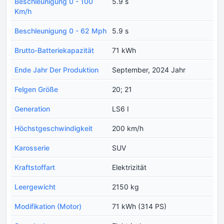
Beschleunigung 0 - 100
5.9 s
Km/h
Beschleunigung 0 - 62 Mph
5.9 s
Brutto-Batteriekapazität
71 kWh
Ende Jahr Der Produktion
September, 2024 Jahr
Felgen Größe
20; 21
Generation
LS6 I
Höchstgeschwindigkeit
200 km/h
Karosserie
SUV
Kraftstoffart
Elektrizität
Leergewicht
2150 kg
Modifikation (Motor)
71 kWh (314 PS)