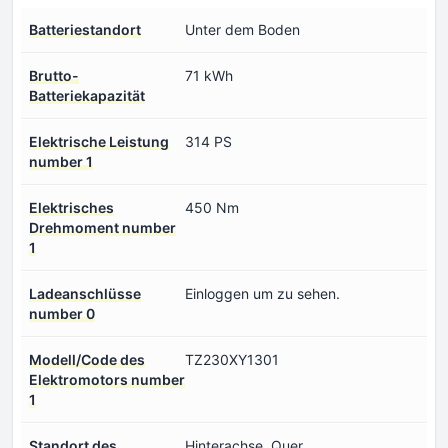
Batteriestandort
Unter dem Boden
Brutto-
71 kWh
Batteriekapazität
Elektrische Leistung
314 PS
number 1
Elektrisches
450 Nm
Drehmoment number
1
Ladeanschlüsse
Einloggen um zu sehen.
number 0
Modell/Code des
TZ230XY1301
Elektromotors number
1
Standort des
Hinterachse, Quer