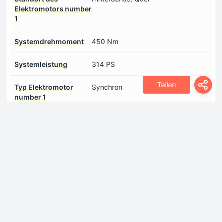
Elektromotors number
1
Systemdrehmoment
450 Nm
Systemleistung
314 PS
Teilen
Typ Elektromotor
Synchron
number 1
Еlektrische Reichweite
560 km
(CLTC)
Abmessungen
Breite
1988 mm
Hinterer
21°