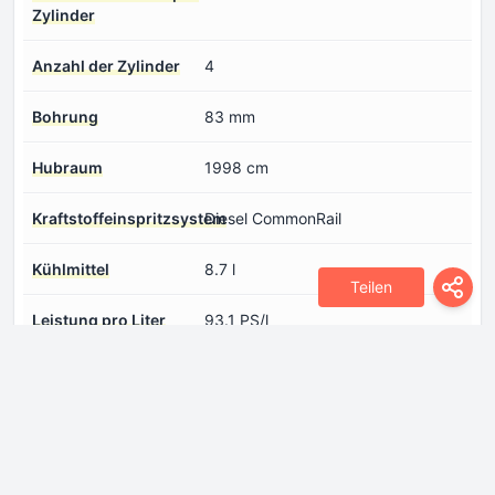
Zylinder
Anzahl der Zylinder
4
Bohrung
83 mm
Hubraum
1998 cm
Kraftstoffeinspritzsystem
Diesel CommonRail
Kühlmittel
8.7 l
Teilen
Leistung pro Liter
93.1 PS/l
Hubvolumen
Max. Drehmoment
416 Nm @ 2000-2750 rpm
Max. Motorleistung
186 PS @ 4000 rpm
Motoraufladung
Turbo-Kompressor, Ladeluftkühler