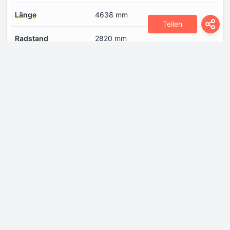
Länge
4638 mm
Teilen
Radstand
2820 mm
Spur hinten
1555 mm
Spur vorne
1555 mm
Steigwinkel
38°
Vorderer
30°
Böschungswinkel
Wattiefe
500 mm
Motor