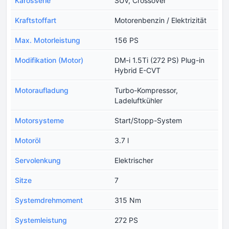
Karosserie
SUV, Crossover
Kraftstoffart
Motorenbenzin / Elektrizität
Max. Motorleistung
156 PS
Modifikation (Motor)
DM-i 1.5Ti (272 PS) Plug-in
Hybrid E-CVT
Motoraufladung
Turbo-Kompressor,
Ladeluftkühler
Motorsysteme
Start/Stopp-System
Motoröl
3.7 l
Servolenkung
Elektrischer
Sitze
7
Systemdrehmoment
315 Nm
Systemleistung
272 PS