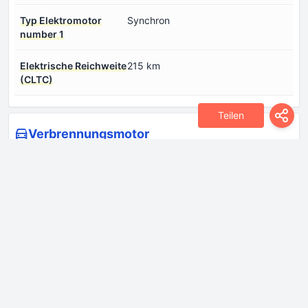
Typ Elektromotor
Synchron
number 1
Еlektrische Reichweite
215 km
(CLTC)
Teilen
Verbrennungsmotor
Anzahl der Ventile pro
4
Zylinder
Anzahl der Zylinder
4
Hubraum
1497 cm
Kraftstoffeinspritzsystem
Direkteinspritzung