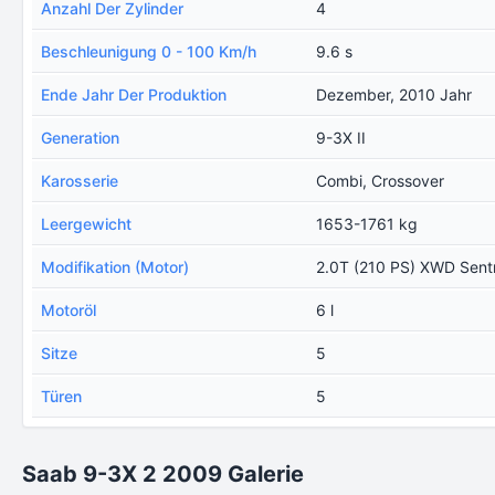
Anzahl Der Zylinder
4
Beschleunigung 0 - 100 Km/h
9.6 s
Ende Jahr Der Produktion
Dezember, 2010 Jahr
Generation
9-3X II
Karosserie
Combi, Crossover
Leergewicht
1653-1761 kg
Modifikation (Motor)
2.0T (210 PS) XWD Sent
Motoröl
6 l
Sitze
5
Türen
5
Saab 9-3X 2 2009 Galerie