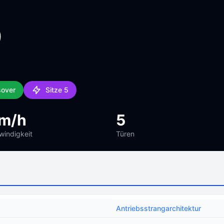
9
sover
Sitze 5
km/h
5
indigkeit
Türen
Antriebsstrangarchitektur