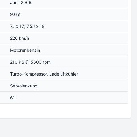
Juni, 2009
9.6 s
7J x 17; 7.5J x 18
220 km/h
Motorenbenzin
210 PS @ 5300 rpm
Turbo-Kompressor, Ladeluftkühler
Servolenkung
61 l