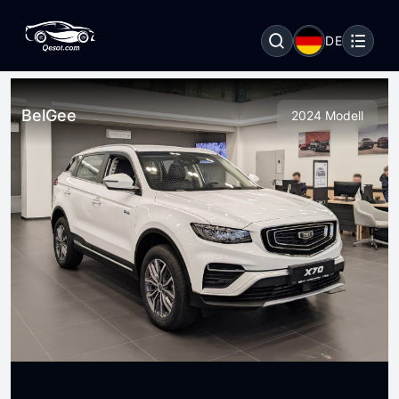
DE
BelGee
2024 Modell