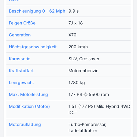
Beschleunigung 0 - 62 Mph
9.9 s
Felgen Größe
7J x 18
Generation
X70
Höchstgeschwindigkeit
200 km/h
Karosserie
SUV, Crossover
Kraftstoffart
Motorenbenzin
Leergewicht
1780 kg
Max. Motorleistung
177 PS @ 5500 rpm
Modifikation (Motor)
1.5T (177 PS) Mild Hybrid 4WD
DCT
Motoraufladung
Turbo-Kompressor,
Ladeluftkühler