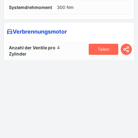
Systemdrehmoment
300 Nm
Verbrennungsmotor
Anzahl der Ventile pro
4
Teilen
Zylinder
Anzahl der Zylinder
3
Bohrung
82 mm
Hub
93.2 mm
Hubraum
1477 cm
Kraftstoffeinspritzsystem
Direkteinspritzung