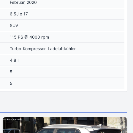
Februar, 2020
6.5J x 17
SUV
115 PS @ 4000 rpm
Turbo-Kompressor, Ladeluftkühler
4.8 l
5
5