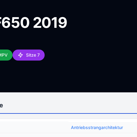
 F650 2019
 MPV
Sitze 7
e
Antriebsstrangarchitektur