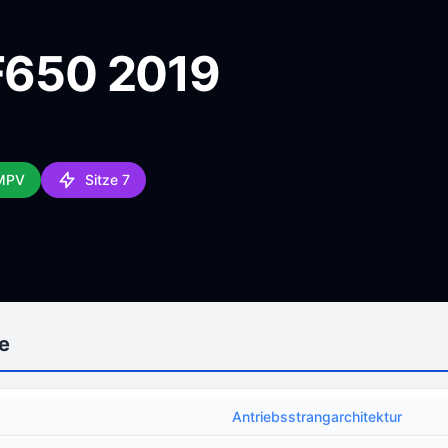
 F650 2019
 MPV
Sitze 7
e
Antriebsstrangarchitektur