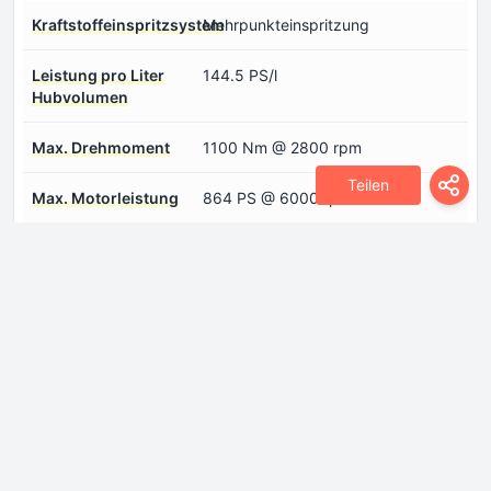
Kraftstoffeinspritzsystem
Mehrpunkteinspritzung
Leistung pro Liter
144.5 PS/l
Hubvolumen
Max. Drehmoment
1100 Nm @ 2800 rpm
Teilen
Max. Motorleistung
864 PS @ 6000 rpm
Motoraufladung
Twin Turbo, Ladeluftkühler
Motorkonfiguration
V-Motor
Motorlayout
In der Mitte, Längsrichtung
Motormodell/Motorcode
M158
Motorölspezifikation
Einloggen um zu sehen.