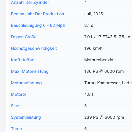
Anzahl Der Zylinder
4
Beginn Jahr Der Produktion
Juli, 2025
Beschleunigung 0 - 62 Mph
8.1 s
Felgen Größe
7.0J x 17 ET43.5; 7.5J x
Höchstgeschwindigkeit
196 km/h
Kraftstoffart
Motorenbenzin
Max. Motorleistung
180 PS @ 6000 rpm
Motoraufladung
Turbo-Kompressor, Ladel
Motoröl
4.8 l
Sitze
5
Systemleistung
239 PS @ 6000 rpm
Türen
5