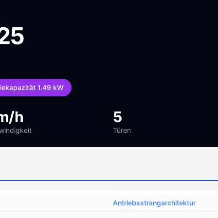
025
riekapazität 1.49 kW
m/h
5
indigkeit
Türen
Antriebsstrangarchitektur