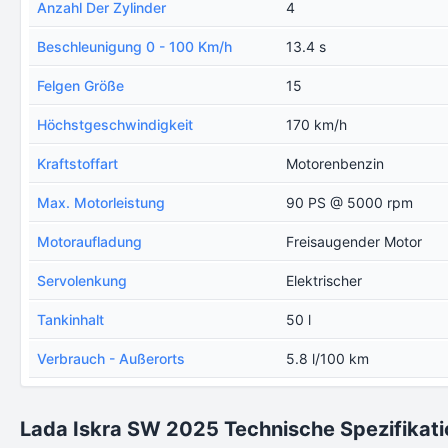
Anzahl Der Zylinder
4
Beschleunigung 0 - 100 Km/h
13.4 s
Felgen Größe
15
Höchstgeschwindigkeit
170 km/h
Kraftstoffart
Motorenbenzin
Max. Motorleistung
90 PS @ 5000 rpm
Motoraufladung
Freisaugender Motor
Servolenkung
Elektrischer
Tankinhalt
50 l
Verbrauch - Außerorts
5.8 l/100 km
Lada Iskra SW 2025 Technische Spezifikat