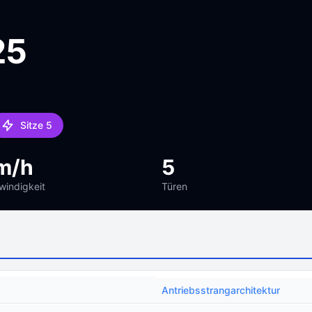
25
Sitze 5
m/h
5
indigkeit
Türen
Antriebsstrangarchitektur