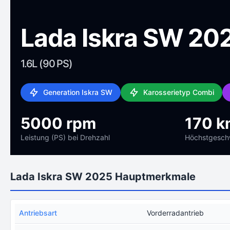
Lada Iskra SW 20
1.6L (90 PS)
Generation Iskra SW
Karosserietyp Combi
5000 rpm
170 k
Leistung (PS) bei Drehzahl
Höchstgeschw
Lada Iskra SW 2025 Hauptmerkmale
Antriebsart
Vorderradantrieb