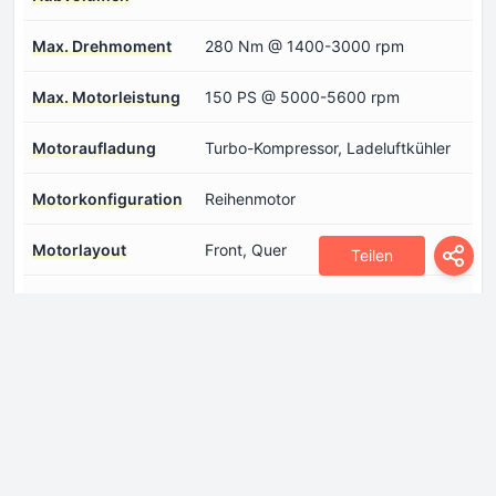
Max. Drehmoment
280 Nm @ 1400-3000 rpm
Max. Motorleistung
150 PS @ 5000-5600 rpm
Motoraufladung
Turbo-Kompressor, Ladeluftkühler
Motorkonfiguration
Reihenmotor
Motorlayout
Front, Quer
Teilen
Motormodell/Motorcode
GW4B15
Motorsysteme
Start/Stopp-System
Motoröl
3.7 l
Motorölspezifikation
Einloggen um zu sehen.