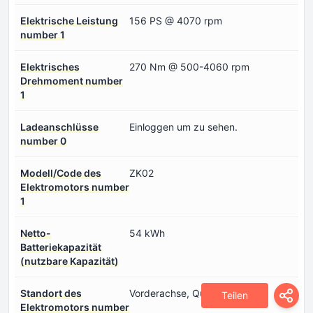
Elektrische Leistung
156 PS @ 4070 rpm
number 1
Elektrisches
270 Nm @ 500-4060 rpm
Drehmoment number
1
Ladeanschlüsse
Einloggen um zu sehen.
number 0
Modell/Code des
ZK02
Elektromotors number
1
Netto-
54 kWh
Batteriekapazität
(nutzbare Kapazität)
Standort des
Vorderachse, Quer
Teilen
Elektromotors number