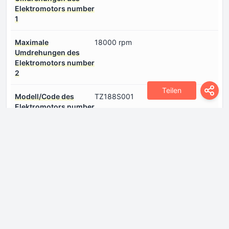
Elektromotors number
1
Maximale
18000 rpm
Umdrehungen des
Elektromotors number
2
Teilen
Modell/Code des
TZ188S001
Elektromotors number
1
Modell/Code des
YS198S001
Elektromotors number
2
Standort des
Hinterachse, Quer
Elektromotors number
1
Standort des
Vorderachse, Quer