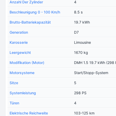
Anzahl Der Zylinder
4
Beschleunigung 0 - 100 Km/h
8.5 s
Brutto-Batteriekapazität
19.7 kWh
Generation
D7
Karosserie
Limousine
Leergewicht
1670 kg
Modifikation (Motor)
DMH 1.5 19.7 kWh (298 
Motorsysteme
Start/Stopp-System
Sitze
5
Systemleistung
298 PS
Türen
4
Еlektrische Reichweite
103-125 km