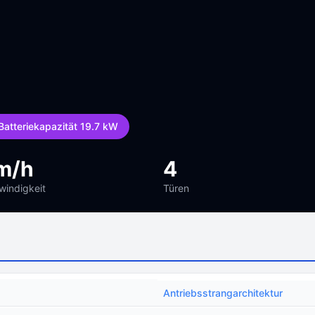
Batteriekapazität 19.7 kW
m/h
4
indigkeit
Türen
Antriebsstrangarchitektur