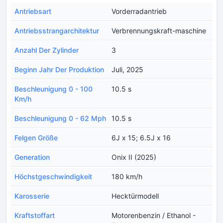
Antriebsart
Vorderradantrieb
Antriebsstrangarchitektur
Verbrennungskraft-maschine
Anzahl Der Zylinder
3
Beginn Jahr Der Produktion
Juli, 2025
Beschleunigung 0 - 100
10.5 s
Km/h
Beschleunigung 0 - 62 Mph
10.5 s
Felgen Größe
6J x 15; 6.5J x 16
Generation
Onix II (2025)
Höchstgeschwindigkeit
180 km/h
Karosserie
Hecktürmodell
Kraftstoffart
Motorenbenzin / Ethanol -