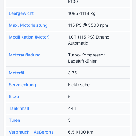
E100
Leergewicht
1085-1118 kg
Max. Motorleistung
115 PS @ 5500 rpm
Modifikation (Motor)
1.0T (115 PS) Ethanol
Automatic
Motoraufladung
Turbo-Kompressor,
Ladeluftkühler
Motoröl
3.75 l
Servolenkung
Elektrischer
Sitze
5
Tankinhalt
44 l
Türen
5
Verbrauch - Außerorts
6.5 l/100 km