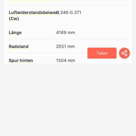
Luftwiderstandsbeiwert
0.346-0.371
(Cw)
Länge
4169 mm
Radstand
2551 mm
Teilen
Spur hinten
1504 mm
Spur vorne
1500 mm
Vorderer
14°
Böschungswinkel
Motor
Anzahl der Ventile pro
4