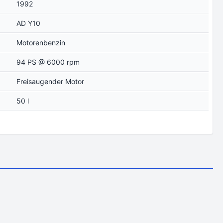
1992
AD Y10
Motorenbenzin
94 PS @ 6000 rpm
Freisaugender Motor
50 l