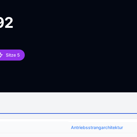
92
Sitze 5
Antriebsstrangarchitektur