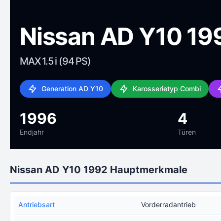
Nissan AD Y10 19
MAX 1.5 i (94 PS)
Generation AD Y10
Karosserietyp Combi
1996
4
Endjahr
Türen
Nissan AD Y10 1992 Hauptmerkmale
Antriebsart
Vorderradantrieb