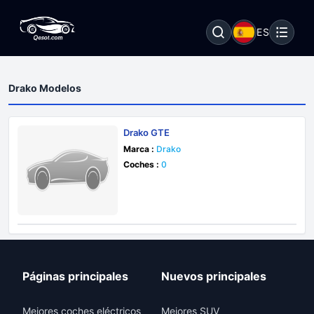
ES
Drako Modelos
Drako GTE
Marca :
Drako
Coches :
0
Páginas principales
Nuevos principales
Mejores coches eléctricos
Mejores SUV