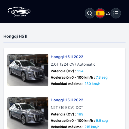
ES
Hongqi H5 II
Hongqi H5 II 2022
2.0T (224 CV) Automatic
Potencia (CV) :
224
Aceleración 0 - 100 km/h :
7.8 seg
Velocidad máxima :
230 km/h
Hongqi H5 II 2022
1.5T (169 CV) DCT
Potencia (CV) :
169
Aceleración 0 - 100 km/h :
9.5 seg
Velocidad máxima :
215 km/h