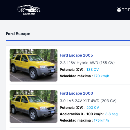
TOD
Ford Escape
Ford Escape 2005
2.3 i 16V Hybrid AWD (155 CV)
Potencia (CV) :
133 CV
Velocidad máxima :
170 km/h
Ford Escape 2000
3.0 i V6 24V XLT 4WD (203 CV)
Potencia (CV) :
203 CV
Aceleración 0 - 100 km/h :
8.8 seg
Velocidad máxima :
175 km/h