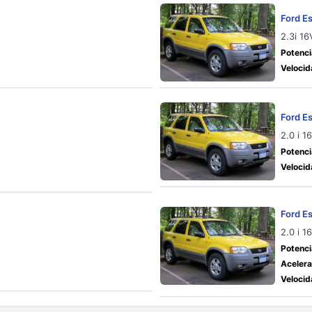
Ford E
2.3i 1
Potenci
Velocid
Ford E
2.0 i 
Potenci
Velocid
Ford E
2.0 i 1
Potenci
Acelera
Velocid