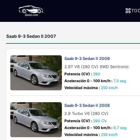
TOD
Saab 9-3 Sedan II 2007
Saab 9-3 Sedan II 2008
2.8T V6 (280 CV) XWD Sentronic
Potencia (CV) :
280
Aceleración 0 - 100 km/h :
7.3 seg
Velocidad máxima :
250 km/h
Saab 9-3 Sedan II 2008
2.8 Turbo V6 (280 CV)
Potencia (CV) :
280 CV
Aceleración 0 - 100 km/h :
6.7 seg
Velocidad máxima :
250 km/h