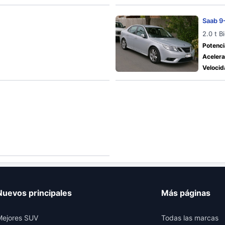
Saab 9
2.0 t 
Potenci
Acelera
Velocid
Nuevos principales
Más páginas
Mejores SUV
Todas las marcas