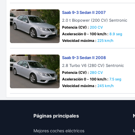
Saab 9-3 Sedan II 2007
2.0 t Biopower (200 CV) Sentronic
Potencia (CV) :
200 CV
Aceleración 0 - 100 km/h :
8.9 seg
Velocidad máxima :
225 km/h
Saab 9-3 Sedan II 2008
2.8 Turbo V6 (280 CV) Sentronic
Potencia (CV) :
280 CV
Aceleración 0 - 100 km/h :
7.5 seg
Velocidad máxima :
245 km/h
Páginas principales
Mejores coches eléctricos