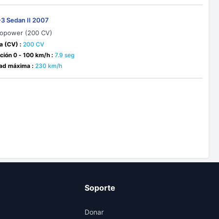
-3 Sedan II 2007
Biopower (200 CV)
a (CV) :
200 CV
ción 0 - 100 km/h :
7.9 seg
ad máxima :
230 km/h
Soporte
Donar