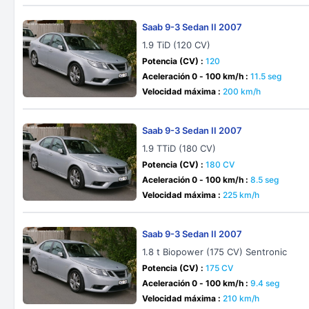
Saab 9-3 Sedan II 2007
1.9 TiD (120 CV)
Potencia (CV) :
120
Aceleración 0 - 100 km/h :
11.5 seg
Velocidad máxima :
200 km/h
Saab 9-3 Sedan II 2007
1.9 TTiD (180 CV)
Potencia (CV) :
180 CV
Aceleración 0 - 100 km/h :
8.5 seg
Velocidad máxima :
225 km/h
Saab 9-3 Sedan II 2007
1.8 t Biopower (175 CV) Sentronic
Potencia (CV) :
175 CV
Aceleración 0 - 100 km/h :
9.4 seg
Velocidad máxima :
210 km/h