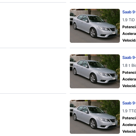
Saab 9
1.9 TiD
Potenci
Acelera
Velocid
Saab 9
1.8 t B
Potenci
Acelera
Velocid
Saab 9
1.9 TTi
Potenci
Acelera
Velocid