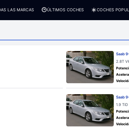
AS LAS MARCAS
ÚLTIMOS COCHES
COCHES POPU
Saab 9
2.8T V
Potenci
Acelera
Velocid
Saab 9
1.9 TiD
Potenci
Acelera
Velocid