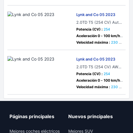
m/h
Lynk and Co 05 2023
2.0TD T5 (254 CV) Auto
matic
Potencia (CV) :
254
Aceleración 0 - 100 km/h :
seg
Velocidad máxima :
230 k
m/h
Lynk and Co 05 2023
2.0TD T5 (254 CV) AWD
Automatic
Potencia (CV) :
254
Aceleración 0 - 100 km/h :
seg
Velocidad máxima :
230 k
m/h
Páginas principales
Nuevos principales
Mejores coches eléctricos
Mejores SUV