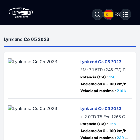
ES
Lynk and Co 05 2023
Lynk and Co 05 2023
EM-P 1.5TD (245 CV) Plu
g-in Hybrid DHT Pro
Potencia (CV) :
150
Aceleración 0 - 100 km/h :
seg
Velocidad máxima :
210 k
m/h
Lynk and Co 05 2023
+ 2.0TD T5 Evo (265 CV)
AWD Automatic
Potencia (CV) :
265
Aceleración 0 - 100 km/h :
6.5 seg
Velocidad máxima :
230 k