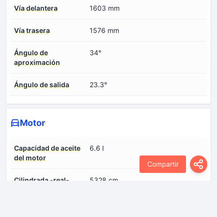
Vía delantera
1603 mm
Vía trasera
1576 mm
Ángulo de
34°
aproximación
Ángulo de salida
23.3°
Motor
Capacidad de aceite
6.6 l
del motor
Compartir
Cilindrada -real-
5328 cm
Configuración del
Motor en V
motor