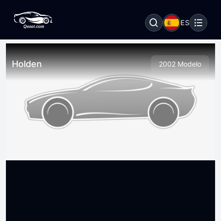
ES
Holden
2002 Modelo