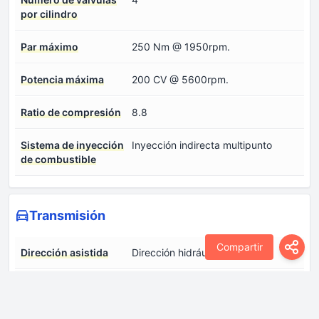
por cilindro
Par máximo
250 Nm @ 1950rpm.
Potencia máxima
200 CV @ 5600rpm.
Ratio de compresión
8.8
Sistema de inyección
Inyección indirecta multipunto
de combustible
Transmisión
Compartir
Dirección asistida
Dirección hidráulica
Dirección, tipo
Cremallera de dirección
Frenos delanteros
Discos ventilados