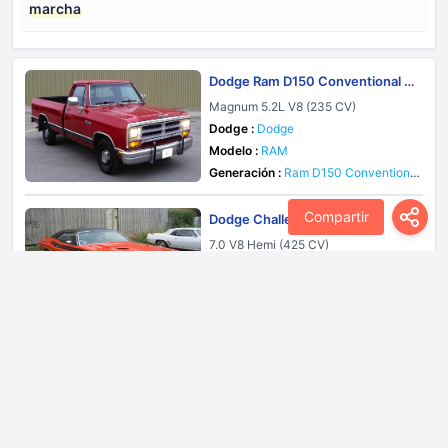
marcha
Dodge Ram D150 Conventional Ca
b D-W 1992
Magnum 5.2L V8 (235 CV)
Dodge :
Dodge
Modelo :
RAM
Generación :
Ram D150 Conventional
Cab D-W
Compartir
Dodge Challenger 1969
7.0 V8 Hemi (425 CV)
Dodge :
Dodge
Modelo :
Challenger
Generación :
Challenger
Dodge Ram D150 Conventional Ca
b D-W 1990
D150 S 3.9 V6 (125 CV)
Dodge :
Dodge
Modelo :
RAM