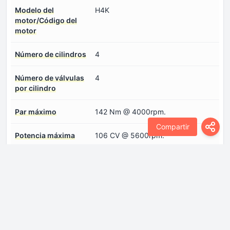
Modelo del
H4K
motor/Código del
motor
Número de cilindros
4
Número de válvulas
4
por cilindro
Par máximo
142 Nm @ 4000rpm.
Compartir
Potencia máxima
106 CV @ 5600rpm.
Sistema de inyección
Inyección indirecta multipunto
de combustible
Transmisión