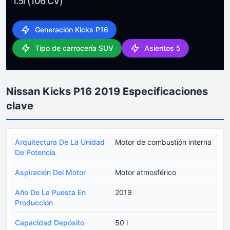
1.5i (106 CV)
Generación Kicks P16
Tipo de carrocería SUV
Asientos 5
Nissan Kicks P16 2019 Especificaciones
clave
Arquitectura De La Unidad
Motor de combustión interna
De Potencia
Aspiración Del Motor
Motor atmosférico
Año De La Puesta En
2019
Producción
Capacidad Depósito
50 l